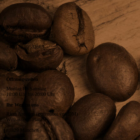
Kontakt
Tel. +49 176 70481925 /
+49 176 70532669
E-Mail: [info@cafemona.de]
Öffnungszeiten
Montag bis Samstag
10:00 Uhr bis 20:00 Uhr
Ihr Weg zu uns
Riem Arcaden (gegenüber von DM)
Willi-Brandt-Platz 5
81829 München