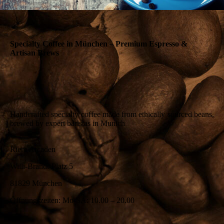
Specialty Coffee in München – Premium Espresso &
Artisan Brews
Handcrafted specialty coffee made from ethically sourced beans,
brewed by expert baristas in Munich
Riem Arcaden
Willi-Brandt-Platz 5
81829 München
Öffnungszeiten: Mo-SA: 10.00 – 20.00