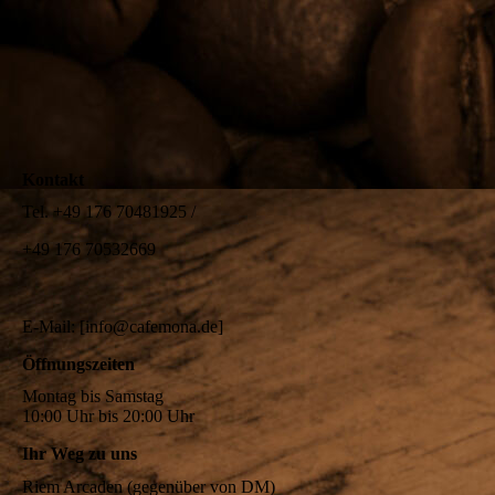
Kontakt
Tel. +49 176 70481925 /
+49 176 70532669
E-Mail: [info@cafemona.de]
Öffnungszeiten
Montag bis Samstag
10:00 Uhr bis 20:00 Uhr
Ihr Weg zu uns
Riem Arcaden (gegenüber von DM)