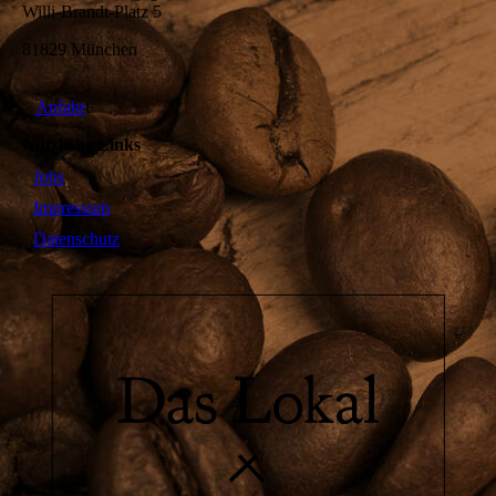
Willi-Brandt-Platz 5
81829 München
>
Anfahr
t
Nützliche Links
Jobs
Impressum
Datenschutz